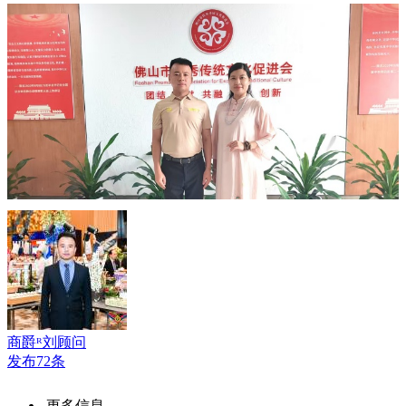
商爵ᴿ刘顾问
发布72条
更多信息