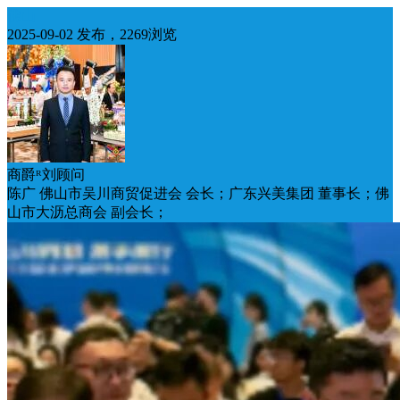
佛山
2025-09-02 发布，2269浏览
商爵ᴿ刘顾问
陈广 佛山市吴川商贸促进会 会长；广东兴美集团 董事长；佛
山市大沥总商会 副会长；