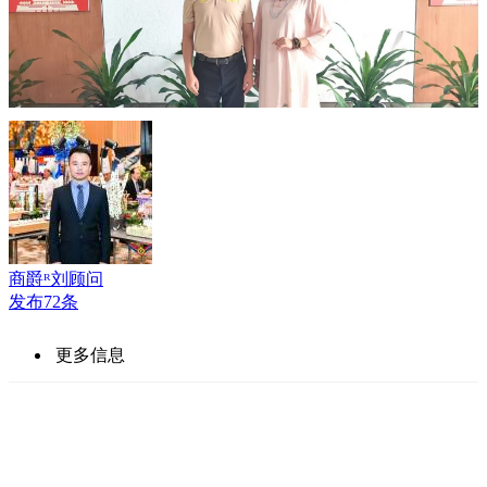
商爵ᴿ刘顾问
发布72条
更多信息