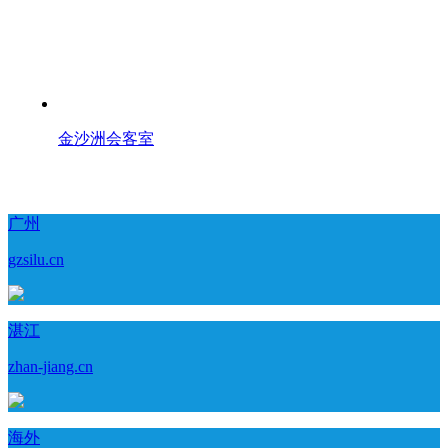
金沙洲会客室
广州
gzsilu.cn
湛江
zhan-jiang.cn
海外